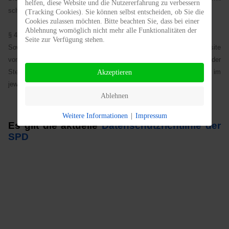
helfen, diese Website und die Nutzererfahrung zu verbessern
schriftlicher Erlaubnis zulässig.
(Tracking Cookies). Sie können selbst entscheiden, ob Sie die
Cookies zulassen möchten. Bitte beachten Sie, dass bei einer
Ablehnung womöglich nicht mehr alle Funktionalitäten der
§ 4 Besondere Nutzungsbedingungen
Seite zur Verfügung stehen.
Soweit besondere Bedingungen für einzelne Nutzungen dieser Website
von den vorgenannten Paragraphen abweichen, wird an entsprechender
Stelle ausdrücklich darauf hingewiesen. In diesem Falle gelten im
Akzeptieren
jeweiligen Einzelfall die besonderen Nutzungsbedingungen.
Ablehnen
Weitere Informationen
|
Impressum
Es gilt die aktuelle
Datenschutzrichtlinie der
SPD