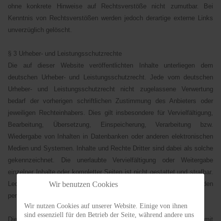
ohne konkrete Hinweise auf Rechtsverstöße nicht zumutbar. Bei
Kenntnis von Rechtsverstößen werden jedoch derartige externe Links
unverzüglich gelöscht.
§ 3 Urheber- und Leistungsschutzrechte
Die auf dieser Website veröffentlichten Inhalte unterliegen dem
deutschen Urheber- und Leistungsschutzrecht. Jede vom deutschen
Urheber- und Leistungsschutzrecht nicht zugelassene Verwertung
bedarf der vorherigen schriftlichen Zustimmung des Anbieters oder
jeweiligen Rechteinhabers. Dies gilt insbesondere für Vervielfältigung,
Bearbeitung, Übersetzung, Einspeicherung, Verarbeitung bzw.
Wiedergabe von Inhalten in Datenbanken oder anderen elektronischen
Medien und Systemen. Inhalte und Rechte Dritter sind dabei als solche
gekennzeichnet. Die unerlaubte Vervielfältigung oder Weitergabe
einzelner Inhalte oder kompletter Seiten ist nicht gestattet und strafbar.
Wir benutzen Cookies
Lediglich die Herstellung von Kopien und Downloads für den
persönlichen, privaten und nicht kommerziellen Gebrauch ist erlaubt.
Wir nutzen Cookies auf unserer Website. Einige von ihnen
sind essenziell für den Betrieb der Seite, während andere uns
Die Darstellung dieser Website in fremden Frames ist nur mit