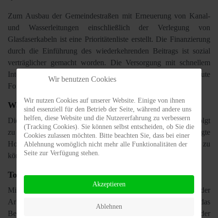
Zum Ausbau der Gemeindestraßen mit Erneuerung von Kanal-
und Wasserleitungen einschließlich der Verlegung von
Glasfaserkabeln ist eine Prioritätenliste erstellt. Die Finanzierung
durch die Einführung des wiederkehrenden Beitrags ist sozial
verträglicher gemacht worden. Die Versorgung mit schnellem
Internet macht Dank verschiedener Initiativen der Anbieter gute
Wir benutzen Cookies
Fortschritte.
Wir nutzen Cookies auf unserer Website. Einige von ihnen
Wasserversorgung
sind essenziell für den Betrieb der Seite, während andere uns
helfen, diese Website und die Nutzererfahrung zu verbessern
Die Wasserversorgung ist nach wie vor eigenständig und erfolgt
(Tracking Cookies). Sie können selbst entscheiden, ob Sie die
zu preisgünstigen Konditionen. Hier besteht zudem berechtigte
Cookies zulassen möchten. Bitte beachten Sie, dass bei einer
Hoffnung, die Quelle Flammborn wieder in Betrieb nehmen zu
Ablehnung womöglich nicht mehr alle Funktionalitäten der
Seite zur Verfügung stehen.
können.
Tourismus
Akzeptieren
Mit unserer Unterstützung ist Kottenheim Mitglied in der
Arbeitsgemeinschaft Mühlsteinrevier Rhein-Eifel
.
Leider war das
Ablehnen
Bewerbungsverfahren auf Anerkennung als Weltkulturerbe der