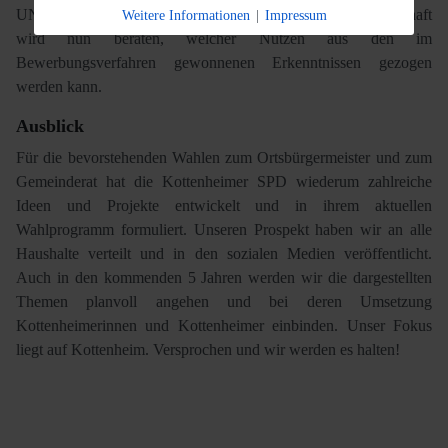
UNESCO nicht erfolgreich gewesen. Die Arbeitsgemeinschaft
Weitere Informationen
|
Impressum
wird nun beraten, welcher Nutzen aus den im
Bewerbungsverfahren gewonnenen Erkenntnissen gezogen
werden kann.
Ausblick
Für die bevorstehenden Wahlen zum Ortsbürgermeister und zum
Gemeinderat hat die Kottenheimer SPD wiederum zahlreiche
Ideen und Projekte entwickelt und in ihrem aktuellen
Wahlprogramm formuliert. Unseren Prospekt haben wir an alle
Haushalte verteilt und in den sozialen Medien veröffentlicht.
Auch in den kommenden 5 Jahren werden wir die dargestellten
Themen planvoll angehen und bei deren Umsetzung
Kottenheimerinnen und Kottenheimer einbinden. Unser Fokus
liegt auf Kottenheim. Versprochen und wir werden es halten!