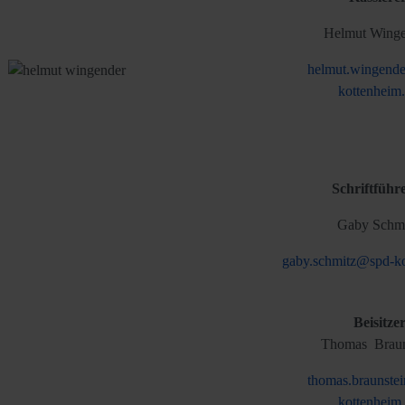
Helmut Winge
helmut.wingend
kottenheim
Schriftführ
Gaby Schmi
gaby.schmitz@spd-ko
Beisitze
Thomas Braun
thomas.braunste
kottenheim