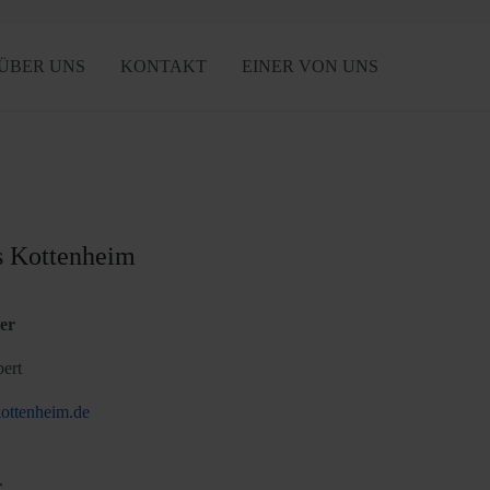
ÜBER UNS
KONTAKT
EINER VON UNS
s Kottenheim
er
bert
kottenheim.de
r