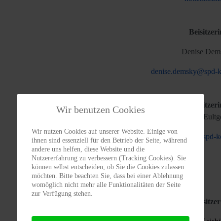
Beisitzeri
Denise Dem
denise.demsky@spd-k
Beisitzeri
Wir benutzen Cookies
B
irgit Eult
Wir nutzen Cookies auf unserer Website. Einige von
birgit.eultgem@spd-k
ihnen sind essenziell für den Betrieb der Seite, während
andere uns helfen, diese Website und die
Nutzererfahrung zu verbessern (Tracking Cookies). Sie
können selbst entscheiden, ob Sie die Cookies zulassen
möchten. Bitte beachten Sie, dass bei einer Ablehnung
womöglich nicht mehr alle Funktionalitäten der Seite
zur Verfügung stehen.
Beisitzer