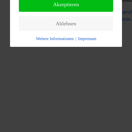
Heinz Geisb
Akzeptieren
heinz.geisbues
kottenheim
Ablehnen
Weitere Informationen
|
Impressum