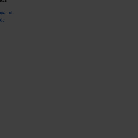
üsch
ch@spd-
.de