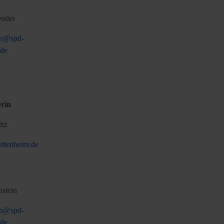
nder
er@spd-
.de
erin
tz
ttenheim.de
r
stein
in@spd-
.de