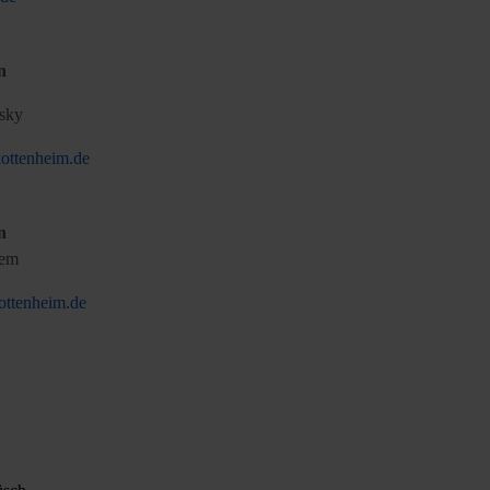
n
sky
ottenheim.de
n
gem
ottenheim.de