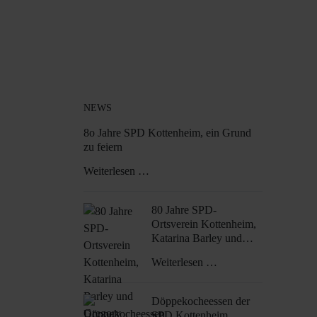
NEWS
8o Jahre SPD Kottenheim, ein Grund
zu feiern
Weiterlesen …
80 Jahre SPD-
Ortsverein Kottenheim,
Katarina Barley und
Gregory Scholz zu Gast
Weiterlesen …
beim Bürgerempfang
anlässlich des
Europatages in
Döppekocheessen der
Kottenheim
SPD Kottenheim