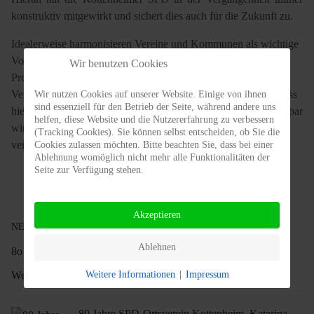
konstruktiv mitgewirkt und sichert dies auch für die Zukunft zu.
Idealerweise harmonisieren Vereine und Kommunen als wichtige
Voraussetzung für eine gedeihliche Dorfgemeinschaft.
Wir benutzen Cookies
Problematisch kann es allerdings werden, wenn Aktivitäten in
Vereinen und in der Kommunalpolitik so vermischt werden. dass
Wir nutzen Cookies auf unserer Website. Einige von ihnen
sind essenziell für den Betrieb der Seite, während andere uns
hieraus zum Beispiel persönliche Vorteile gezogen oder erkennbar
helfen, diese Website und die Nutzererfahrung zu verbessern
wird, dass Vereinsarbeit mit kommunalen Aufgaben
(Tracking Cookies). Sie können selbst entscheiden, ob Sie die
verschmolzen werden.
Cookies zulassen möchten. Bitte beachten Sie, dass bei einer
Ablehnung womöglich nicht mehr alle Funktionalitäten der
Seite zur Verfügung stehen.
Akzeptieren
NEWS
Ablehnen
8o Jahre SPD Kottenheim, ein Grund zu feiern
Weitere Informationen
|
Impressum
Weiterlesen …
80 Jahre SPD-Ortsverein Kottenheim, Katarina