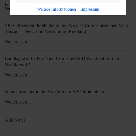
Weiterlesen …
Weitere Informationen
|
Impressum
SPD-Ortsverein Kottenheim und Nicolas Cordes besuchen Villa
Toscana – Herz und Verstand im Einklang
Weiterlesen …
Landtagswahl 2026: Nico Cordes ist SPD Kandidat für den
Wahlkreis 12
Weiterlesen …
Neue Gesichter in der Fraktion der SPD Kottenheim
Weiterlesen …
Alle News