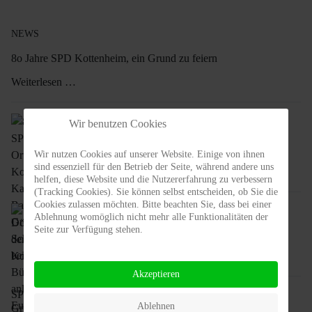
NEWS
8o Jahre SPD Kottenheim, ein Grund zu feiern
Weiterlesen …
80 Jahre SPD-Ortsverein Kottenheim, Katarina
Wir benutzen Cookies
Barley und Gregory Scholz zu Gast beim
Bürgerempfang anlässlich des Europatages in
Wir nutzen Cookies auf unserer Website. Einige von ihnen
Kottenheim
sind essenziell für den Betrieb der Seite, während andere uns
Weiterlesen …
helfen, diese Website und die Nutzererfahrung zu verbessern
(Tracking Cookies). Sie können selbst entscheiden, ob Sie die
Cookies zulassen möchten. Bitte beachten Sie, dass bei einer
Döppekocheessen der SPD Kottenheim
Ablehnung womöglich nicht mehr alle Funktionalitäten der
Seite zur Verfügung stehen.
Weiterlesen …
Akzeptieren
SPD Kottenheim mit Nicolas Cordes beim Schulbesuch in der
Ablehnen
Grundschule Kottenheim