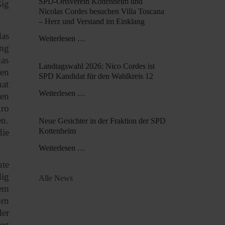
SPD-Ortsverein Kottenheim und
ßig
Nicolas Cordes besuchen Villa Toscana
– Herz und Verstand im Einklang
as
Weiterlesen …
ng
das
Landtagswahl 2026: Nico Cordes ist
fen
SPD Kandidat für den Wahlkreis 12
hat
Weiterlesen …
ten
üro
en.
Neue Gesichter in der Fraktion der SPD
Kottenheim
die
Weiterlesen …
ute
dig
Alle News
em
orn
er
Weg