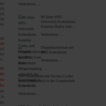
ne
Weiterlesen …
och
und
80 Jahre SPD-
cht
Ortsverein Kottenheim,
en
Katarina Barley und
Gregory Scholz zu Gast
Weiterlesen …
beim Bürgerempfang
und
anlässlich des
ule
Europatages in
Döppekocheessen der
auf
Kottenheim
SPD Kottenheim
des
e.
Weiterlesen …
der
nde
SPD Kottenheim mit Nicolas Cordes
ume
beim Schulbesuch in der Grundschule
che
Kottenheim
ren
Weiterlesen …
 in
 am