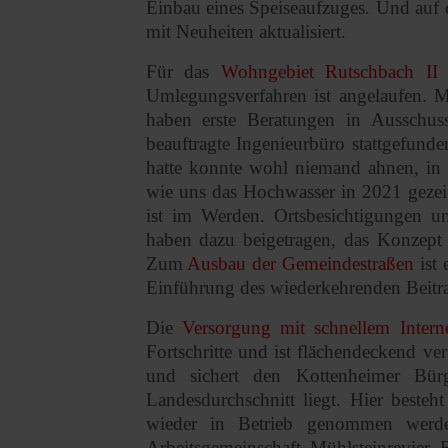
Einbau eines Speiseaufzuges. Und auf 
mit Neuheiten aktualisiert.
Für das
Wohngebiet Rutschbach II
i
Umlegungsverfahren ist angelaufen. 
haben erste Beratungen in Ausschus
beauftragte Ingenieurbüro stattgefun
hatte konnte wohl niemand ahnen, in
wie uns das Hochwasser in 2021 gezei
ist im Werden. Ortsbesichtigungen u
haben dazu beigetragen, das Konzept d
Zum
Ausbau der Gemeindestraßen
ist 
Einführung des wiederkehrenden Beitra
Die
Versorgung mit schnellem Intern
Fortschritte und ist flächendeckend ve
und sichert den Kottenheimer Bürg
Landesdurchschnitt liegt. Hier beste
wieder in Betrieb genommen werden
Arbeitsgemeinschaft Mühlsteinrevier R