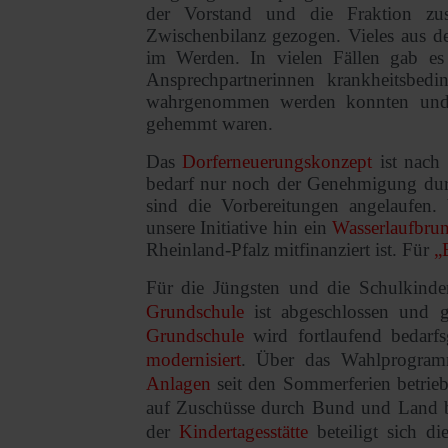
der Vorstand und die Fraktion zu
Zwischenbilanz gezogen. Vieles aus d
im Werden. In vielen Fällen gab es
Ansprechpartnerinnen krankheitsbedi
wahrgenommen werden konnten und 
gehemmt waren.
Das
Dorferneuerungskonzept
ist nach
bedarf nur noch der Genehmigung dur
sind die Vorbereitungen angelaufen.
unsere Initiative hin ein
Wasserlaufbru
Rheinland-Pfalz mitfinanziert ist. Für
„
Für die Jüngsten und die Schulkinder
Grundschule
ist abgeschlossen und g
Grundschule
wird fortlaufend bedarfs
modernisiert
. Über das Wahlprogram
Anlagen
seit den Sommerferien betrieb
auf Zuschüsse durch Bund und Land b
der
Kindertagesstätte
beteiligt sich d