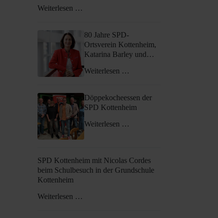
Weiterlesen …
80 Jahre SPD-
Ortsverein Kottenheim,
Katarina Barley und
Gregory Scholz zu Gast
Weiterlesen …
beim Bürgerempfang
anlässlich des
Europatages in
Döppekocheessen der
Kottenheim
SPD Kottenheim
Weiterlesen …
SPD Kottenheim mit Nicolas Cordes
beim Schulbesuch in der Grundschule
Kottenheim
Weiterlesen …