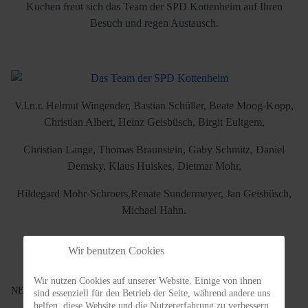
Kuchen freut sich das Team der SPD Kottenheim auf Ihren
Besuch und regen Austausch.
V.l.n.r. Helmut Wingender, Bastian Schüller, Beate Moog-Kopp,
Christian Albert, Heinz Geisbüsch, Birgit Eultgem,
Christian Lange, Thomas Braunstein, Gaby Schmitz, Daniel
Demsky, Klaus Huiskes, Dietmar Mohr,
Hildegard Mohr-Schroers,Renate Sundermeyer, Jan Geisbüsch,
Michael Hahn.
Wir benutzen Cookies
Wir nutzen Cookies auf unserer Website. Einige von ihnen
NEWS
sind essenziell für den Betrieb der Seite, während andere uns
helfen, diese Website und die Nutzererfahrung zu verbessern