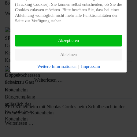
8o Jahre SPD Kottenheim, ein Grund zu feiern
(Tracking Cookies). Sie können selbst entscheiden, ob Sie die
Cookies zulassen möchten. Bitte beachten Sie, dass bei einer
Weiterlesen …
Ablehnung womöglich nicht mehr alle Funktionalitäten der
Seite zur Verfügung stehen.
80 Jahre SPD-Ortsverein Kottenheim, Katarina
Barley und Gregory Scholz zu Gast beim
Akzeptieren
Bürgerempfang anlässlich des Europatages in
Kottenheim
Weiterlesen …
Ablehnen
Weitere Informationen
|
Impressum
Döppekocheessen der SPD Kottenheim
Weiterlesen …
SPD Kottenheim mit Nicolas Cordes beim Schulbesuch in der
Grundschule Kottenheim
Weiterlesen …