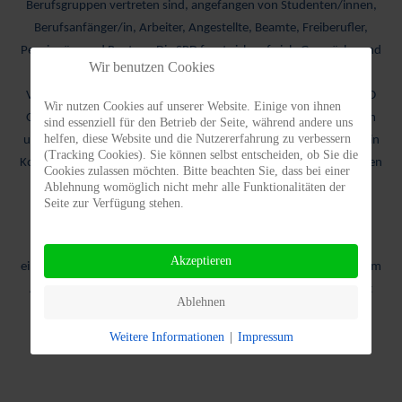
Berufsgruppen vertreten sind, angefangen von Studenten/innen,
Berufsanfänger/in, Arbeiter, Angestellte, Beamte, Freiberufler,
Pensionäre und Rentner. Die SPD freut sich auf viele Gespräche und
Wir benutzen Cookies
Begegnungen mit den Bürgerinnen und Bürger der
Verbandsgemeinde Vordereifel. Auf der Ebene der einzelnen SPD
Wir nutzen Cookies auf unserer Website. Einige von ihnen
Ortsvereine: Ettringen/St. Johann, Kehrig, Kirchwald, Kottenheim
sind essenziell für den Betrieb der Seite, während andere uns
helfen, diese Website und die Nutzererfahrung zu verbessern
und der Vordereifel/Südwest wird ein Arbeitskreis gebildet der ein
(Tracking Cookies). Sie können selbst entscheiden, ob Sie die
Kommunalwahlprogramm 2019 erarbeitet, damit die Wähler/innen
Cookies zulassen möchten. Bitte beachten Sie, dass bei einer
auch wahrnehmen, wofür die SPD in der ländlichen Region der
Ablehnung womöglich nicht mehr alle Funktionalitäten der
Seite zur Verfügung stehen.
Vordereifel steht.
Politisch interessierte Mitbürger/innen der Vordereifel die sich
Akzeptieren
einbringen möchten sind uns herzlich willkommen. Wer also in dem
Arbeitskreis mitarbeiten möchte der kann sich gerne bei Herbert
Ablehnen
Keifenheim unter Tel.: 02651/73935 melden, eine
Parteizugehörigkeit ist nicht erforderlich.
Weitere Informationen
|
Impressum