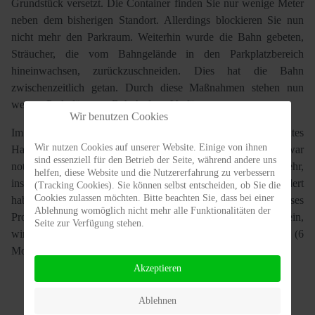
Grundstück versetzt. Die Container finden Sie nur wenige Meter
neben dem bisherigen Standort. Allerdings blockieren Sie nun
nicht mehr den Parkraum. Weiterhin wurde die Bahn gebeten,
Sträucher, die vom Bahngelände in den Parkplatzbereich
hineinwachsen, zurückzuschneiden. Dies hat die Bahn
zwischenzeitlich getan. Durch diese Maßnahmen stehen nun
weitere Parkplätze am Bahnhof zur Verfügung.
Wir benutzen Cookies
Im Eisenbahnweg wurde in einem Teilbereich ein absolutes
Wir nutzen Cookies auf unserer Website. Einige von ihnen
Halteverbot testweise eingerichtet. Diese Maßnahme war
sind essenziell für den Betrieb der Seite, während andere uns
notwendig, weil parkende Fahrzeuge oftmals den Verkehr,
helfen, diese Website und die Nutzererfahrung zu verbessern
insbesondere für LKW und größere Fahrzeuge, massiv behindert
(Tracking Cookies). Sie können selbst entscheiden, ob Sie die
Cookies zulassen möchten. Bitte beachten Sie, dass bei einer
haben. Es ist zu hoffen, dass hiermit eine Lösung für dieses
Ablehnung womöglich nicht mehr alle Funktionalitäten der
Problem gefunden wurde. Sollte die Maßnahme erfolgreich sein,
Seite zur Verfügung stehen.
wird das absolute Halteverbot nach Ablauf der Testphase (6
Monate) dauerhaft eingerichtet.
Akzeptieren
Ablehnen