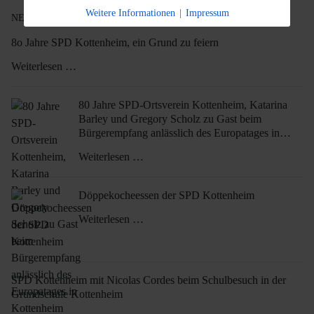
Weitere Informationen
|
Impressum
NEWS
8o Jahre SPD Kottenheim, ein Grund zu feiern
Weiterlesen …
80 Jahre SPD-Ortsverein Kottenheim, Katarina
Barley und Gregory Scholz zu Gast beim
Bürgerempfang anlässlich des Europatages in
Kottenheim
Weiterlesen …
Döppekocheessen der SPD Kottenheim
Weiterlesen …
SPD Kottenheim mit Nicolas Cordes beim Schulbesuch in der
Grundschule Kottenheim