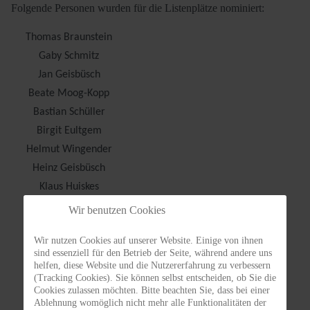
Folgende Personen wurden für die Listenplätze nominiert:
Thomas Braunstein
Gaby Schmitz
Jan Geisbüsch
Beate Moog-Kopp
Bastian Schüller
Birgit Eultgem
Helmut Wingender
Heinz Geisbüsch
Klaus Huiskes
Christian Lange
Wir benutzen Cookies
Michael Kohns
Wir nutzen Cookies auf unserer Website. Einige von ihnen
Michael Hahn
sind essenziell für den Betrieb der Seite, während andere uns
Stefan Mohr
helfen, diese Website und die Nutzererfahrung zu verbessern
(Tracking Cookies). Sie können selbst entscheiden, ob Sie die
Denise Demsky
Cookies zulassen möchten. Bitte beachten Sie, dass bei einer
Christian Albert
Ablehnung womöglich nicht mehr alle Funktionalitäten der