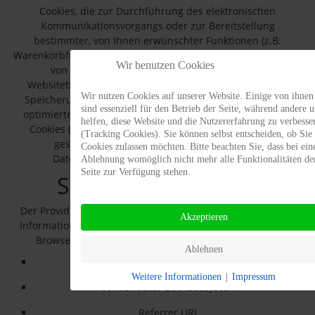
Cookies, die zur Durchführung des elektronischen
Kommunikationsvorgangs oder zur Bereitstellung
bestimmter, von Ihnen erwünschter Funktionen (z.B.
Warenkorbfunktion) erforderlich sind, werden auf Grundlage
Wir benutzen Cookies
von Art. 6 Abs. 1 lit. f DSGVO gespeichert. Der
Websitebetreiber hat ein berechtigtes Interesse an der
Wir nutzen Cookies auf unserer Website. Einige von ihnen
Speicherung von Cookies zur technisch fehlerfreien und
sind essenziell für den Betrieb der Seite, während andere u
optimierten Bereitstellung seiner Dienste. Soweit andere
helfen, diese Website und die Nutzererfahrung zu verbesse
Cookies (z.B. Cookies zur Analyse Ihres Surfverhaltens)
(Tracking Cookies). Sie können selbst entscheiden, ob Sie 
gespeichert werden, werden diese in dieser
Cookies zulassen möchten. Bitte beachten Sie, dass bei ein
Datenschutzerklärung gesondert behandelt.
Ablehnung womöglich nicht mehr alle Funktionalitäten de
Seite zur Verfügung stehen.
Server-Log-Dateien
Der Provider der Seiten erhebt und speichert automatisch
Akzeptieren
Informationen in so genannten Server-Log-Dateien, die Ihr
Browser automatisch an uns übermittelt. Dies sind:
Ablehnen
Browsertyp und Browserversion
Weitere Informationen
|
Impressum
verwendetes Betriebssystem
Referrer URL